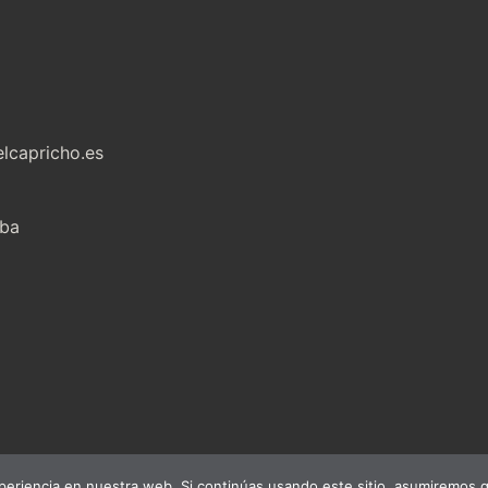
lcapricho.es
oba
eriencia en nuestra web. Si continúas usando este sitio, asumiremos q