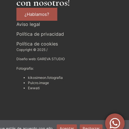
con nosotros!
¿Hablamos?
Aviso legal
Política de privacidad
Política de cookies
Copyright © 2025 /
Diseño web: GAREVA STUDIO
Fotografía:
kikosimeon.fotografia
Pulcro.image
Ewwati
ue estás de acuerdo con ello.
Aceptar
Rechazar