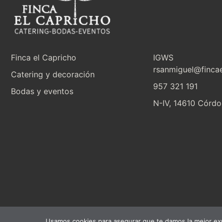
Finca el Capricho
IG
WS
rsanmiguel@fincae
Catering y decoración
957 321 191
Bodas y eventos
N-IV, 14610 Córd
Usamos cookies para asegurar que te damos la mejor exp