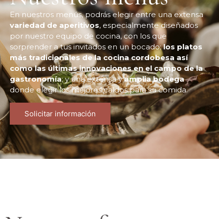
En nuestros menús, podrás elegir entre una extensa
variedad de aperitivos
, especialmente diseñados
por nuestro equipo de cocina, con los que
sorprender a tus invitados en un bocado;
los platos
más tradicionales de la cocina cordobesa así
como las últimas innovaciones en el campo de la
gastronomía
; y una extensa y
amplia bodega
donde elegir los mejores caldos para su comida.
Solicitar información