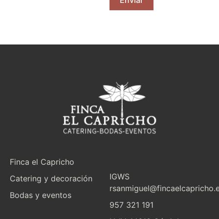
Enviar
Finca el Capricho
IG
WS
Catering y decoración
rsanmiguel@fincaelcapricho.
Bodas y eventos
957 321 191